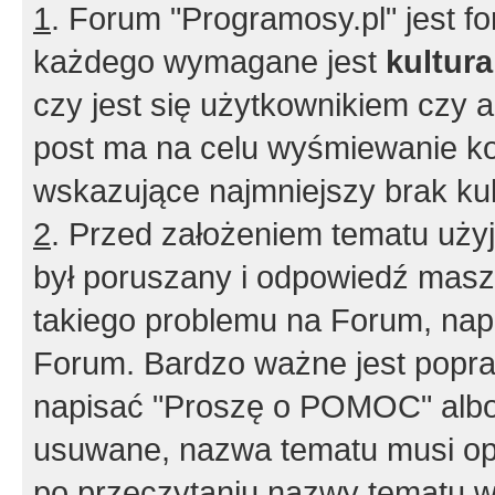
1
. Forum "Programosy.pl" jest 
każdego wymagane jest
kultur
czy jest się użytkownikiem czy a
post ma na celu wyśmiewanie ko
wskazujące najmniejszy brak kult
2
. Przed założeniem tematu użyj 
był poruszany i odpowiedź masz 
takiego problemu na Forum, nap
Forum. Bardzo ważne jest popra
napisać "Proszę o POMOC" albo
usuwane, nazwa tematu musi opi
po przeczytaniu nazwy tematu w