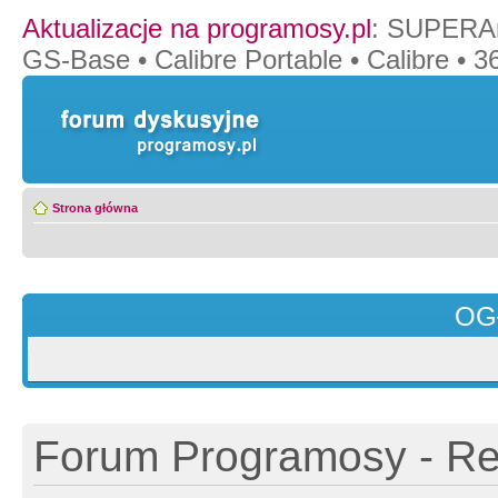
Aktualizacje na programosy.pl
:
SUPERAn
GS-Base
•
Calibre Portable
•
Calibre
•
36
Strona główna
OG
Forum Programosy - Rej