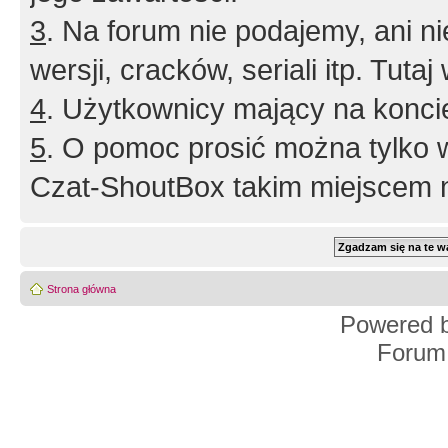
3
. Na forum nie podajemy, ani nie 
wersji, cracków, seriali itp. Tuta
4
. Użytkownicy mający na konci
5
. O pomoc prosić można tylko 
Czat-ShoutBox takim miejscem ni
Strona główna
Powered 
Forum