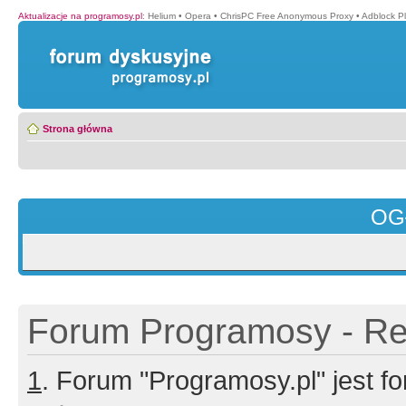
Aktualizacje na programosy.pl
:
Helium
•
Opera
•
ChrisPC Free Anonymous Proxy
•
Adblock P
Strona główna
OG
Forum Programosy - Rej
1
. Forum "Programosy.pl" jest 