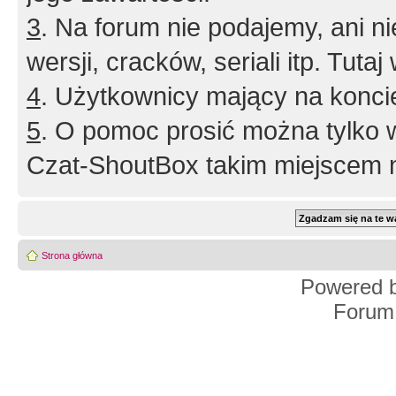
3
. Na forum nie podajemy, ani nie 
wersji, cracków, seriali itp. Tuta
4
. Użytkownicy mający na konci
5
. O pomoc prosić można tylko 
Czat-ShoutBox takim miejscem ni
Strona główna
Powered 
Forum