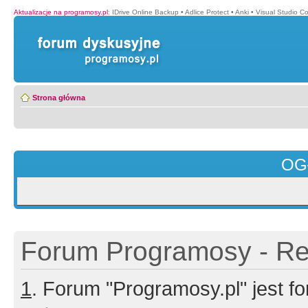
Aktualizacje na programosy.pl
:
IDrive Online Backup
•
Adlice Protect
•
Anki
•
Visual Studio C
Strona główna
OG
Forum Programosy - Rej
1
. Forum "Programosy.pl" jest 