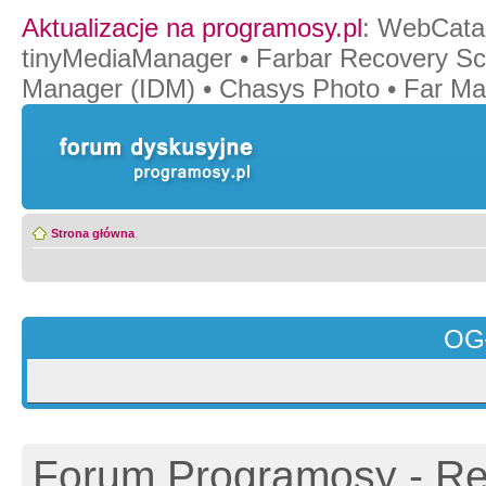
Aktualizacje na programosy.pl
:
WebCata
tinyMediaManager
•
Farbar Recovery Sc
Manager (IDM)
•
Chasys Photo
•
Far Ma
Strona główna
OG
Forum Programosy - Rej