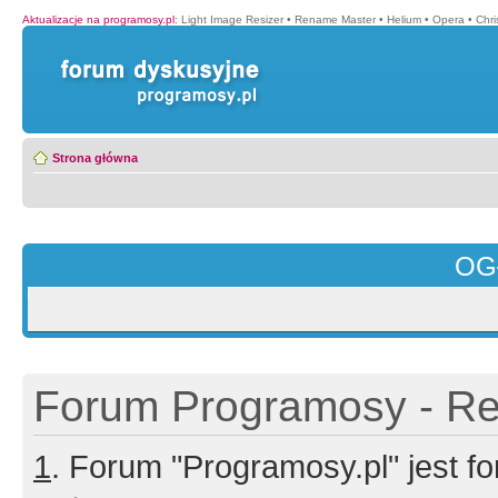
Aktualizacje na programosy.pl
:
Light Image Resizer
•
Rename Master
•
Helium
•
Opera
•
Chr
Strona główna
OG
Forum Programosy - Rej
1
. Forum "Programosy.pl" jest 