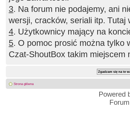
3
. Na forum nie podajemy, ani nie 
wersji, cracków, seriali itp. Tuta
4
. Użytkownicy mający na konci
5
. O pomoc prosić można tylko 
Czat-ShoutBox takim miejscem ni
Strona główna
Powered 
Forum