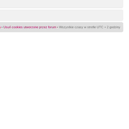
a
•
Usuń cookies utworzone przez forum
• Wszystkie czasy w strefie UTC + 2 godziny