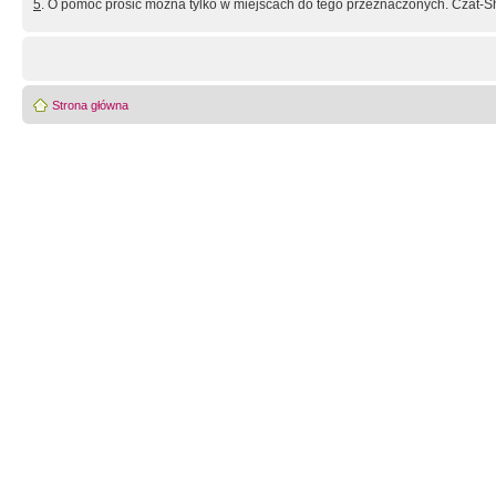
5
. O pomoc prosić można tylko w miejscach do tego przeznaczonych. Czat-Sh
Strona główna