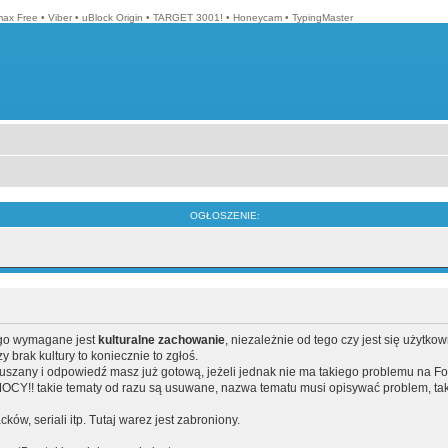
max Free
•
Viber
•
uBlock Origin
•
TARGET 3001!
•
Honeycam
•
TypingMaster
OGŁOSZENIE:
ego wymagane jest
kulturalne zachowanie
, niezależnie od tego czy jest się użytko
brak kultury to koniecznie to zgłoś.
poruszany i odpowiedź masz już gotową, jeżeli jednak nie ma takiego problemu na F
Y!! takie tematy od razu są usuwane, nazwa tematu musi opisywać problem, tak
acków, seriali itp. Tutaj warez jest zabroniony.