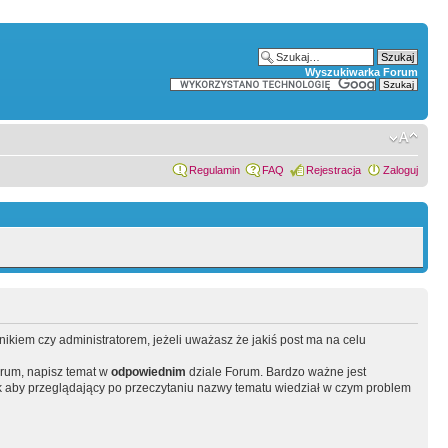
Wyszukiwarka Forum
Regulamin
FAQ
Rejestracja
Zaloguj
wnikiem czy administratorem, jeżeli uważasz że jakiś post ma na celu
orum, napisz temat w
odpowiednim
dziale Forum. Bardzo ważne jest
 aby przeglądający po przeczytaniu nazwy tematu wiedział w czym problem