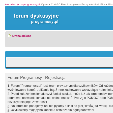
Aktualizacje na programosy.pl
:
Opera
•
ChrisPC Free Anonymous Proxy
•
Adblock Plus
•
Mix
Strona główna
Forum Programosy - Rejestracja
1
. Forum "Programosy.pl" jest forum przyjaznym dla użytkowników. Od każd
wyśmiewanie kogoś, ubliżanie bądź inne zachowanie wskazujące najmniejszy 
2
. Przed założeniem tematu użyj funkcji szukaj, może już taki problem był 
poprawne nazwanie tematu, nie wolno napisać "Proszę o POMOC" albo POMOC
bez czytania jego zawartości.
3
. Na forum nie podajemy, ani nie pytamy o linki do gier, filmów, full wersji, cr
4
. Użytkownicy mający na koncie 3 ostrzeżenia będą banowani.