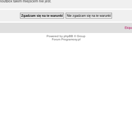
outBox takim miejscem nie jest.
Ekip
Powered by
phpBB
© Group
Forum Programosy.pl