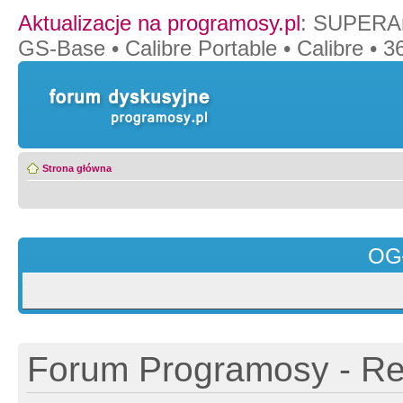
Aktualizacje na programosy.pl
:
SUPERAn
GS-Base
•
Calibre Portable
•
Calibre
•
36
Strona główna
OG
Forum Programosy - Rej