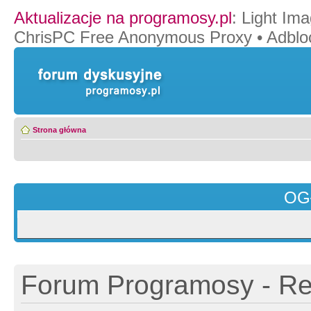
Aktualizacje na programosy.pl
:
Light Ima
ChrisPC Free Anonymous Proxy
•
Adblo
Strona główna
OG
Forum Programosy - Rej