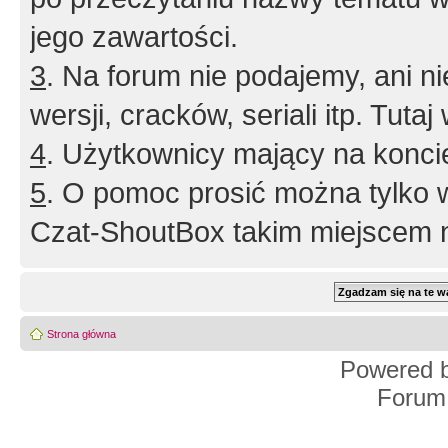
jego zawartości.
3
. Na forum nie podajemy, ani nie 
wersji, cracków, seriali itp. Tuta
4
. Użytkownicy mający na konci
5
. O pomoc prosić można tylko 
Czat-ShoutBox takim miejscem ni
Strona główna
Powered 
Forum