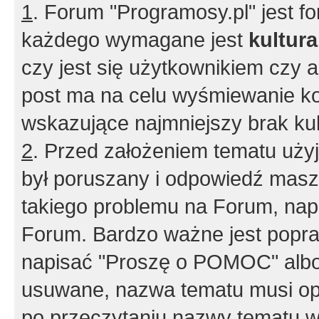
1
. Forum "Programosy.pl" jest 
każdego wymagane jest
kultur
czy jest się użytkownikiem czy a
post ma na celu wyśmiewanie ko
wskazujące najmniejszy brak kult
2
. Przed założeniem tematu użyj 
był poruszany i odpowiedź masz 
takiego problemu na Forum, nap
Forum. Bardzo ważne jest popra
napisać "Proszę o POMOC" albo
usuwane, nazwa tematu musi opi
po przeczytaniu nazwy tematu w