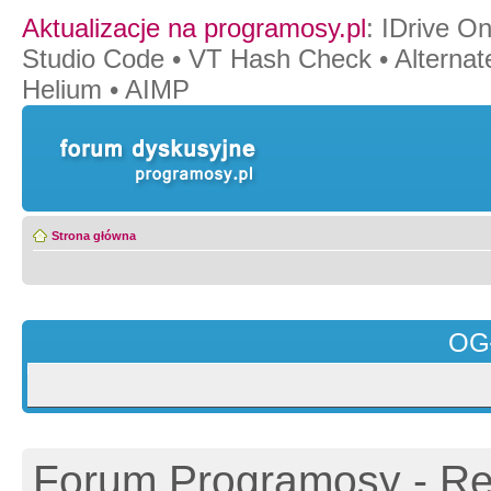
Aktualizacje na programosy.pl
:
IDrive O
Studio Code
•
VT Hash Check
•
Alternat
Helium
•
AIMP
Strona główna
OG
Forum Programosy - Rej