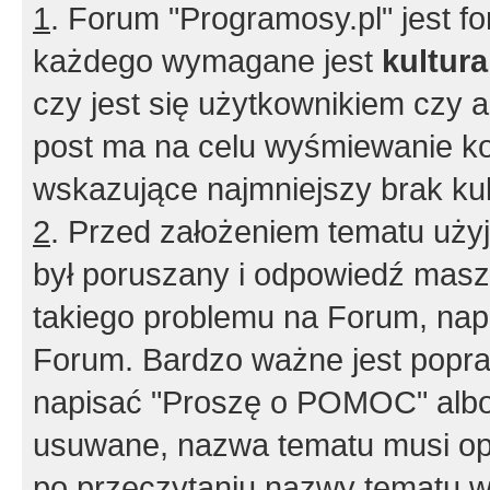
1
. Forum "Programosy.pl" jest 
każdego wymagane jest
kultur
czy jest się użytkownikiem czy a
post ma na celu wyśmiewanie ko
wskazujące najmniejszy brak kult
2
. Przed założeniem tematu użyj 
był poruszany i odpowiedź masz 
takiego problemu na Forum, nap
Forum. Bardzo ważne jest popra
napisać "Proszę o POMOC" albo
usuwane, nazwa tematu musi opi
po przeczytaniu nazwy tematu w