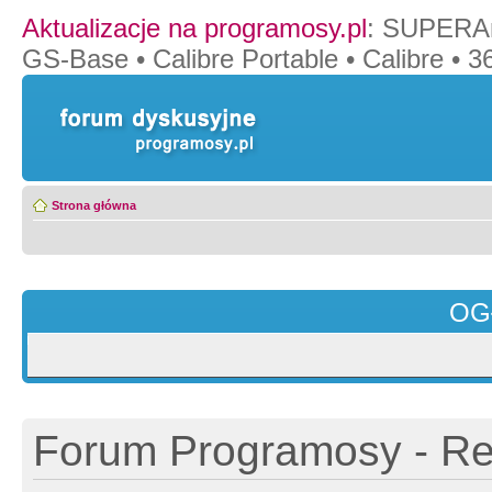
Aktualizacje na programosy.pl
:
SUPERAn
GS-Base
•
Calibre Portable
•
Calibre
•
36
Strona główna
OG
Forum Programosy - Rej