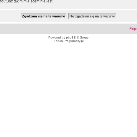
outBox takim miejscem nie jest.
Ekip
Powered by
phpBB
© Group
Forum Programosy.pl