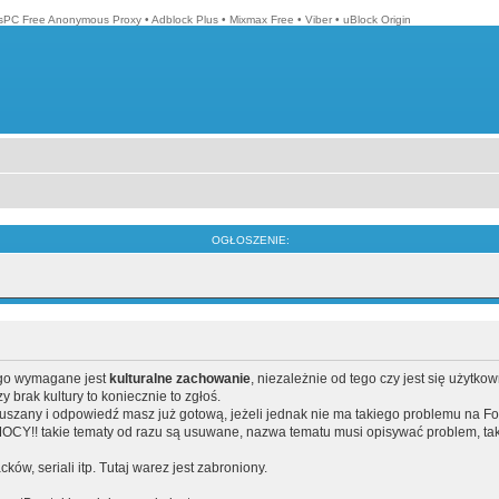
isPC Free Anonymous Proxy
•
Adblock Plus
•
Mixmax Free
•
Viber
•
uBlock Origin
OGŁOSZENIE:
ego wymagane jest
kulturalne zachowanie
, niezależnie od tego czy jest się użytko
brak kultury to koniecznie to zgłoś.
poruszany i odpowiedź masz już gotową, jeżeli jednak nie ma takiego problemu na F
Y!! takie tematy od razu są usuwane, nazwa tematu musi opisywać problem, tak
acków, seriali itp. Tutaj warez jest zabroniony.