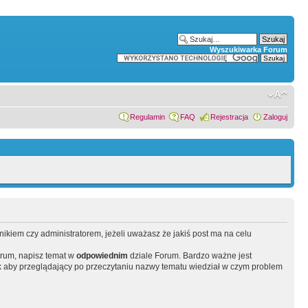
Wyszukiwarka Forum
Regulamin
FAQ
Rejestracja
Zaloguj
wnikiem czy administratorem, jeżeli uważasz że jakiś post ma na celu
orum, napisz temat w
odpowiednim
dziale Forum. Bardzo ważne jest
 aby przeglądający po przeczytaniu nazwy tematu wiedział w czym problem