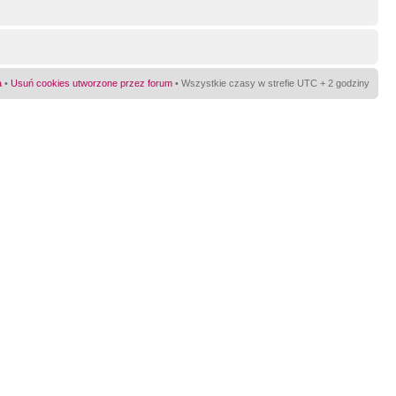
a
•
Usuń cookies utworzone przez forum
• Wszystkie czasy w strefie UTC + 2 godziny