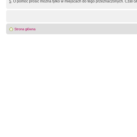
5
. O pomoc prosić można tylko w miejscach do tego przeznaczonych. Czat-Sh
Strona główna