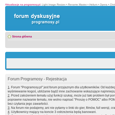
Aktualizacje na programosy.pl
:
Light Image Resizer
•
Rename Master
•
Helium
•
Opera
•
Chr
Strona główna
Forum Programosy - Rejestracja
1
. Forum "Programosy.pl" jest forum przyjaznym dla użytkowników. Od każd
wyśmiewanie kogoś, ubliżanie bądź inne zachowanie wskazujące najmniejszy 
2
. Przed założeniem tematu użyj funkcji szukaj, może już taki problem był 
poprawne nazwanie tematu, nie wolno napisać "Proszę o POMOC" albo POMOC
bez czytania jego zawartości.
3
. Na forum nie podajemy, ani nie pytamy o linki do gier, filmów, full wersji, cr
4
. Użytkownicy mający na koncie 3 ostrzeżenia będą banowani.