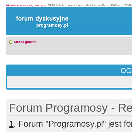
Aktualizacje na programosy.pl
:
SUPERAntiSpyware Free
•
MailWasher Pro
•
GS-Calc
•
GS-B
Strona główna
OG
Forum Programosy - Rej
1
. Forum "Programosy.pl" jest 