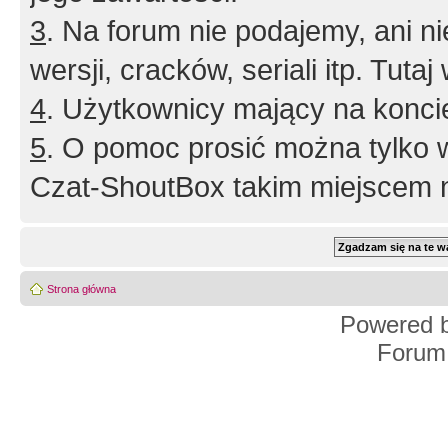
3
. Na forum nie podajemy, ani nie 
wersji, cracków, seriali itp. Tuta
4
. Użytkownicy mający na konci
5
. O pomoc prosić można tylko 
Czat-ShoutBox takim miejscem ni
Strona główna
Powered 
Forum