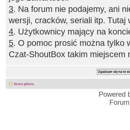
3
. Na forum nie podajemy, ani nie 
wersji, cracków, seriali itp. Tuta
4
. Użytkownicy mający na konci
5
. O pomoc prosić można tylko 
Czat-ShoutBox takim miejscem ni
Strona główna
Powered 
Forum