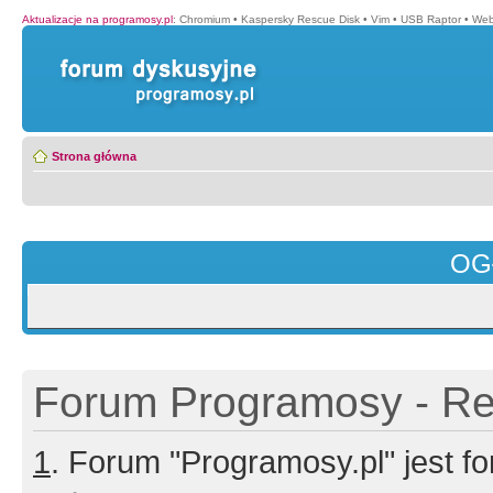
Aktualizacje na programosy.pl
:
Chromium
•
Kaspersky Rescue Disk
•
Vim
•
USB Raptor
•
Web
Strona główna
OG
Forum Programosy - Rej
1
. Forum "Programosy.pl" jest 