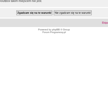
outBox takim miejscem nie jest.
Ekip
Powered by
phpBB
© Group
Forum Programosy.pl