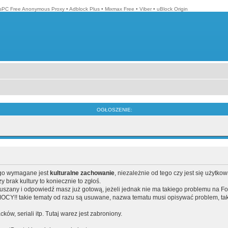
isPC Free Anonymous Proxy
•
Adblock Plus
•
Mixmax Free
•
Viber
•
uBlock Origin
OGŁOSZENIE:
ego wymagane jest
kulturalne zachowanie
, niezależnie od tego czy jest się użytko
brak kultury to koniecznie to zgłoś.
poruszany i odpowiedź masz już gotową, jeżeli jednak nie ma takiego problemu na F
Y!! takie tematy od razu są usuwane, nazwa tematu musi opisywać problem, tak
acków, seriali itp. Tutaj warez jest zabroniony.