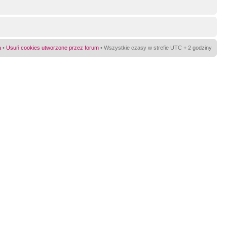
a
•
Usuń cookies utworzone przez forum
• Wszystkie czasy w strefie UTC + 2 godziny