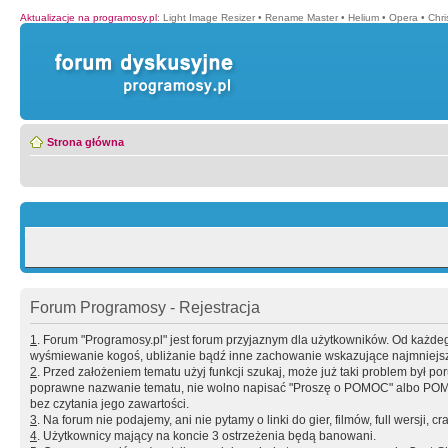
Aktualizacje na programosy.pl
:
Light Image Resizer
•
Rename Master
•
Helium
•
Opera
•
Chr
Strona główna
Forum Programosy - Rejestracja
1
. Forum "Programosy.pl" jest forum przyjaznym dla użytkowników. Od każd
wyśmiewanie kogoś, ubliżanie bądź inne zachowanie wskazujące najmniejszy 
2
. Przed założeniem tematu użyj funkcji szukaj, może już taki problem był 
poprawne nazwanie tematu, nie wolno napisać "Proszę o POMOC" albo POMOC
bez czytania jego zawartości.
3
. Na forum nie podajemy, ani nie pytamy o linki do gier, filmów, full wersji, cr
4
. Użytkownicy mający na koncie 3 ostrzeżenia będą banowani.