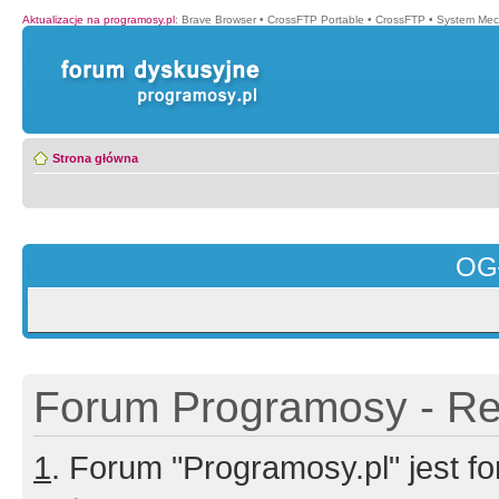
Aktualizacje na programosy.pl
:
Brave Browser
•
CrossFTP Portable
•
CrossFTP
•
System Mec
Strona główna
OG
Forum Programosy - Rej
1
. Forum "Programosy.pl" jest 