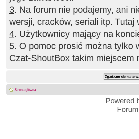
3
. Na forum nie podajemy, ani nie 
wersji, cracków, seriali itp. Tuta
4
. Użytkownicy mający na konci
5
. O pomoc prosić można tylko 
Czat-ShoutBox takim miejscem ni
Strona główna
Powered 
Forum