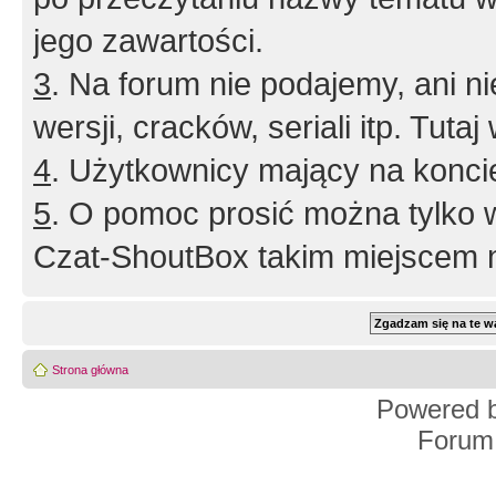
jego zawartości.
3
. Na forum nie podajemy, ani nie 
wersji, cracków, seriali itp. Tuta
4
. Użytkownicy mający na konci
5
. O pomoc prosić można tylko 
Czat-ShoutBox takim miejscem ni
Strona główna
Powered 
Forum