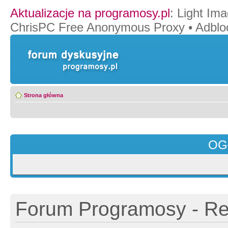
Aktualizacje na programosy.pl
:
Light Ima
ChrisPC Free Anonymous Proxy
•
Adblo
Strona główna
OG
Forum Programosy - Rej