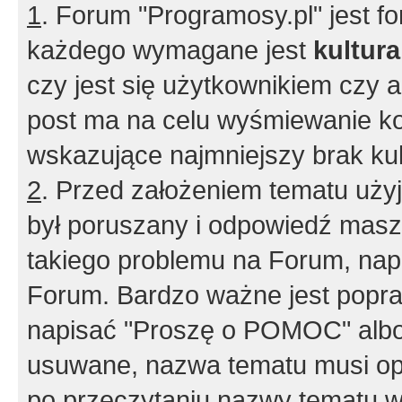
1
. Forum "Programosy.pl" jest 
każdego wymagane jest
kultur
czy jest się użytkownikiem czy a
post ma na celu wyśmiewanie ko
wskazujące najmniejszy brak kult
2
. Przed założeniem tematu użyj 
był poruszany i odpowiedź masz 
takiego problemu na Forum, nap
Forum. Bardzo ważne jest popra
napisać "Proszę o POMOC" albo
usuwane, nazwa tematu musi opi
po przeczytaniu nazwy tematu w