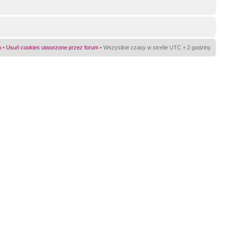
a
•
Usuń cookies utworzone przez forum
• Wszystkie czasy w strefie UTC + 2 godziny