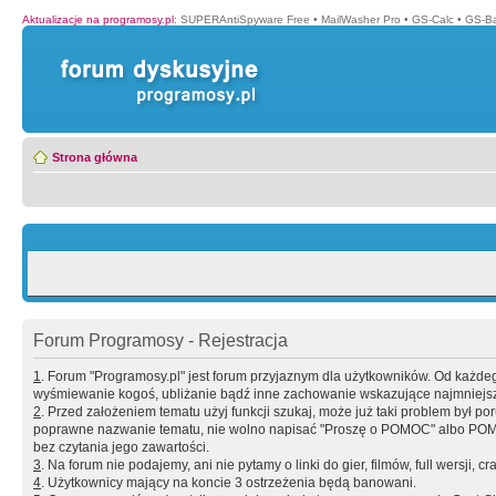
Aktualizacje na programosy.pl
:
SUPERAntiSpyware Free
•
MailWasher Pro
•
GS-Calc
•
GS-B
Strona główna
Forum Programosy - Rejestracja
1
. Forum "Programosy.pl" jest forum przyjaznym dla użytkowników. Od każd
wyśmiewanie kogoś, ubliżanie bądź inne zachowanie wskazujące najmniejszy 
2
. Przed założeniem tematu użyj funkcji szukaj, może już taki problem był 
poprawne nazwanie tematu, nie wolno napisać "Proszę o POMOC" albo POMOC
bez czytania jego zawartości.
3
. Na forum nie podajemy, ani nie pytamy o linki do gier, filmów, full wersji, cr
4
. Użytkownicy mający na koncie 3 ostrzeżenia będą banowani.