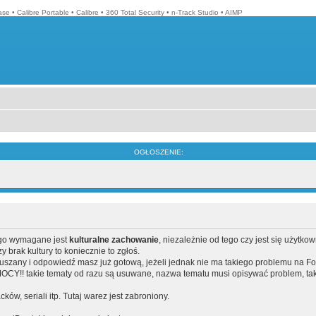
ase
•
Calibre Portable
•
Calibre
•
360 Total Security
•
n-Track Studio
•
AIMP
OGŁOSZENIE:
ego wymagane jest
kulturalne zachowanie
, niezależnie od tego czy jest się użytko
brak kultury to koniecznie to zgłoś.
poruszany i odpowiedź masz już gotową, jeżeli jednak nie ma takiego problemu na F
Y!! takie tematy od razu są usuwane, nazwa tematu musi opisywać problem, tak
acków, seriali itp. Tutaj warez jest zabroniony.