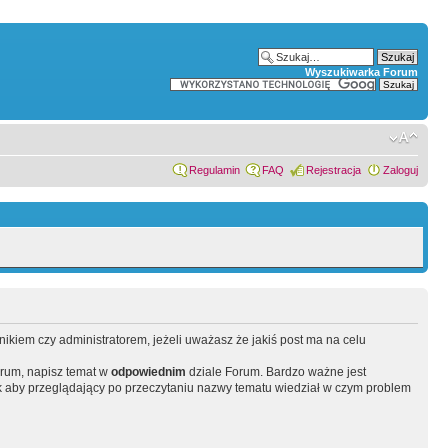
Wyszukiwarka Forum
Regulamin
FAQ
Rejestracja
Zaloguj
wnikiem czy administratorem, jeżeli uważasz że jakiś post ma na celu
orum, napisz temat w
odpowiednim
dziale Forum. Bardzo ważne jest
 aby przeglądający po przeczytaniu nazwy tematu wiedział w czym problem