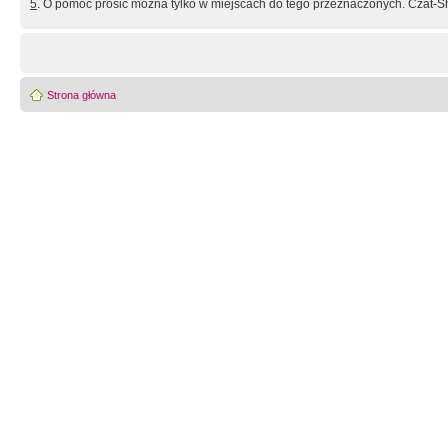
5
. O pomoc prosić można tylko w miejscach do tego przeznaczonych. Czat-Sh
Strona główna