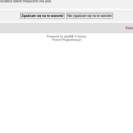
outBox takim miejscem nie jest.
Ekip
Powered by
phpBB
© Group
Forum Programosy.pl