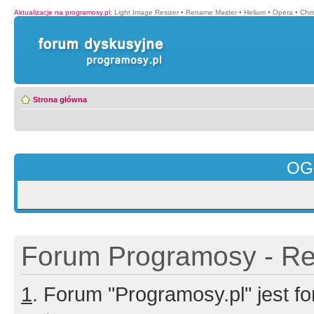
Aktualizacje na programosy.pl
:
Light Image Resizer
•
Rename Master
•
Helium
•
Opera
•
Chr
Strona główna
OG
Forum Programosy - Rej
1
. Forum "Programosy.pl" jest 