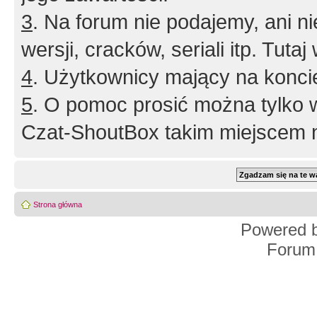
3
. Na forum nie podajemy, ani nie 
wersji, cracków, seriali itp. Tuta
4
. Użytkownicy mający na konci
5
. O pomoc prosić można tylko 
Czat-ShoutBox takim miejscem ni
Strona główna
Powered 
Forum