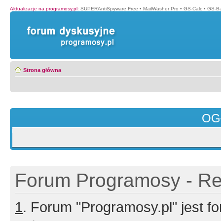
Aktualizacje na programosy.pl
:
SUPERAntiSpyware Free
•
MailWasher Pro
•
GS-Calc
•
GS-B
Strona główna
OG
Forum Programosy - Rej
1
. Forum "Programosy.pl" jest 