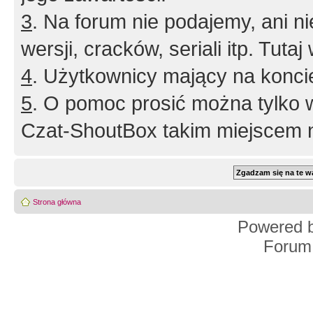
3
. Na forum nie podajemy, ani nie 
wersji, cracków, seriali itp. Tuta
4
. Użytkownicy mający na konci
5
. O pomoc prosić można tylko 
Czat-ShoutBox takim miejscem ni
Strona główna
Powered 
Forum