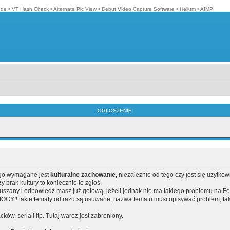
ode
•
VT Hash Check
•
Alternate Pic View
•
Debut Video Capture Software
•
Helium
•
AIMP
OGŁOSZENIE:
ego wymagane jest
kulturalne zachowanie
, niezależnie od tego czy jest się użytko
brak kultury to koniecznie to zgłoś.
poruszany i odpowiedź masz już gotową, jeżeli jednak nie ma takiego problemu na F
Y!! takie tematy od razu są usuwane, nazwa tematu musi opisywać problem, tak
acków, seriali itp. Tutaj warez jest zabroniony.