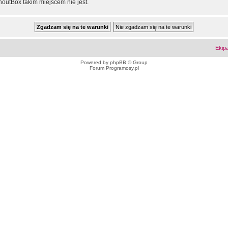
outBox takim miejscem nie jest.
Ekip
Powered by
phpBB
© Group
Forum Programosy.pl