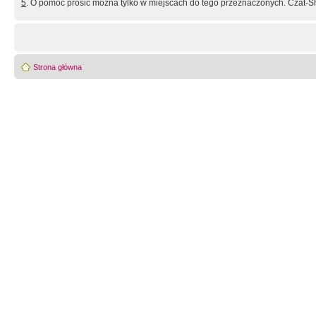
5
. O pomoc prosić można tylko w miejscach do tego przeznaczonych. Czat-Sh
Strona główna