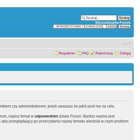
Wyszukiwarka Forum
Regulamin
FAQ
Rejestracja
Zaloguj
wnikiem czy administratorem, jeżeli uważasz że jakiś post ma na celu
orum, napisz temat w
odpowiednim
dziale Forum. Bardzo ważne jest
 aby przeglądający po przeczytaniu nazwy tematu wiedział w czym problem