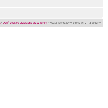
a
•
Usuń cookies utworzone przez forum
• Wszystkie czasy w strefie UTC + 2 godziny