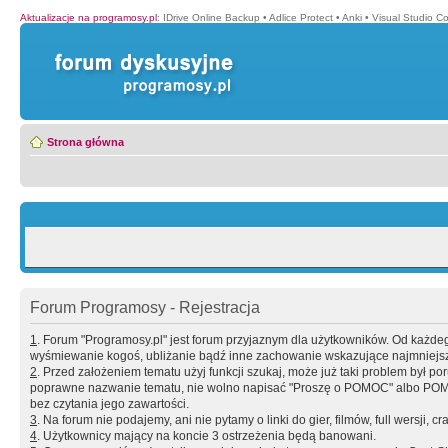
Aktualizacje na programosy.pl
:
IDrive Online Backup
•
Adlice Protect
•
Anki
•
Visual Studio C
Strona główna
Forum Programosy - Rejestracja
1
. Forum "Programosy.pl" jest forum przyjaznym dla użytkowników. Od każd
wyśmiewanie kogoś, ubliżanie bądź inne zachowanie wskazujące najmniejszy 
2
. Przed założeniem tematu użyj funkcji szukaj, może już taki problem był 
poprawne nazwanie tematu, nie wolno napisać "Proszę o POMOC" albo POMOC
bez czytania jego zawartości.
3
. Na forum nie podajemy, ani nie pytamy o linki do gier, filmów, full wersji, cr
4
. Użytkownicy mający na koncie 3 ostrzeżenia będą banowani.