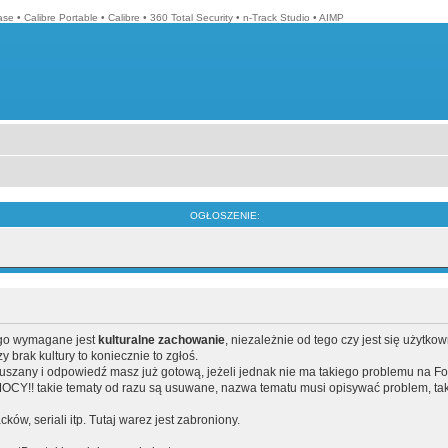
ase
•
Calibre Portable
•
Calibre
•
360 Total Security
•
n-Track Studio
•
AIMP
OGŁOSZENIE:
ego wymagane jest
kulturalne zachowanie
, niezależnie od tego czy jest się użytko
brak kultury to koniecznie to zgłoś.
poruszany i odpowiedź masz już gotową, jeżeli jednak nie ma takiego problemu na F
Y!! takie tematy od razu są usuwane, nazwa tematu musi opisywać problem, tak
acków, seriali itp. Tutaj warez jest zabroniony.