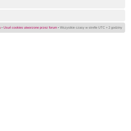
a
•
Usuń cookies utworzone przez forum
• Wszystkie czasy w strefie UTC + 2 godziny