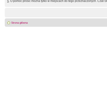
5
. O pomoc prosić można tylko w miejscach do tego przeznaczonych. Czat-Sh
Strona główna