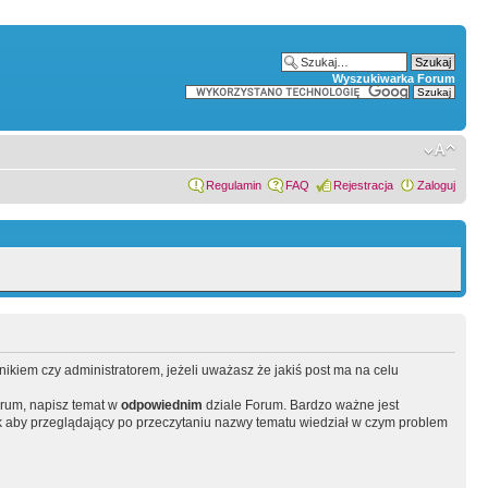
Wyszukiwarka Forum
Regulamin
FAQ
Rejestracja
Zaloguj
wnikiem czy administratorem, jeżeli uważasz że jakiś post ma na celu
orum, napisz temat w
odpowiednim
dziale Forum. Bardzo ważne jest
 aby przeglądający po przeczytaniu nazwy tematu wiedział w czym problem