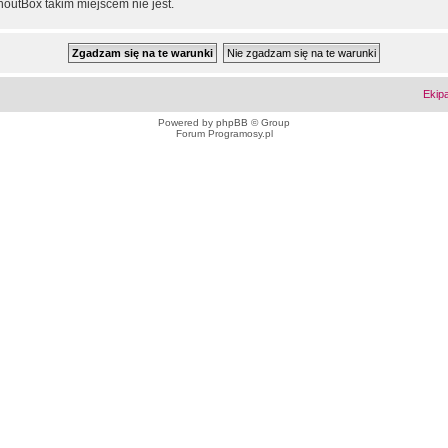
outBox takim miejscem nie jest.
Ekip
Powered by
phpBB
© Group
Forum Programosy.pl