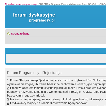
Aktualizacje na programosy.pl
:
SUPERAntiSpyware Free
•
MailWasher Pro
•
GS-Calc
•
GS-B
Strona główna
Forum Programosy - Rejestracja
1
. Forum "Programosy.pl" jest forum przyjaznym dla użytkowników. Od każd
wyśmiewanie kogoś, ubliżanie bądź inne zachowanie wskazujące najmniejszy 
2
. Przed założeniem tematu użyj funkcji szukaj, może już taki problem był 
poprawne nazwanie tematu, nie wolno napisać "Proszę o POMOC" albo POMOC
bez czytania jego zawartości.
3
. Na forum nie podajemy, ani nie pytamy o linki do gier, filmów, full wersji, cr
4
. Użytkownicy mający na koncie 3 ostrzeżenia będą banowani.