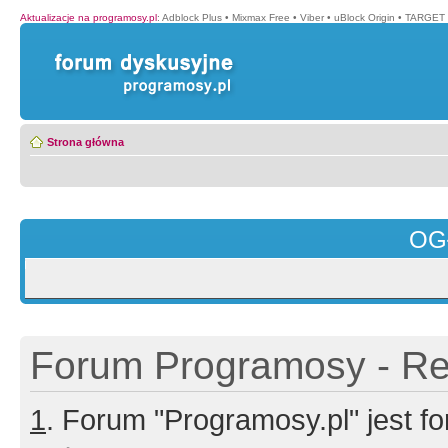
Aktualizacje na programosy.pl
:
Adblock Plus
•
Mixmax Free
•
Viber
•
uBlock Origin
•
TARGET 
Strona główna
OG
Forum Programosy - Rej
1
. Forum "Programosy.pl" jest 