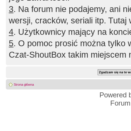
3
. Na forum nie podajemy, ani nie 
wersji, cracków, seriali itp. Tuta
4
. Użytkownicy mający na konci
5
. O pomoc prosić można tylko 
Czat-ShoutBox takim miejscem ni
Strona główna
Powered 
Forum