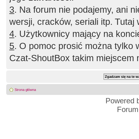
3
. Na forum nie podajemy, ani nie 
wersji, cracków, seriali itp. Tuta
4
. Użytkownicy mający na konci
5
. O pomoc prosić można tylko 
Czat-ShoutBox takim miejscem ni
Strona główna
Powered 
Forum