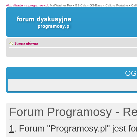
Aktualizacje na programosy.pl
:
MailWasher Pro
•
GS-Calc
•
GS-Base
•
Calibre Portable
•
Cali
Strona główna
OG
Forum Programosy - Rej
1
. Forum "Programosy.pl" jest 