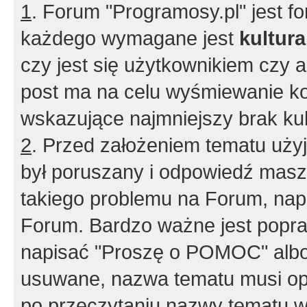
1
. Forum "Programosy.pl" jest 
każdego wymagane jest
kultur
czy jest się użytkownikiem czy a
post ma na celu wyśmiewanie ko
wskazujące najmniejszy brak kult
2
. Przed założeniem tematu użyj 
był poruszany i odpowiedź masz 
takiego problemu na Forum, nap
Forum. Bardzo ważne jest popra
napisać "Proszę o POMOC" albo
usuwane, nazwa tematu musi opi
po przeczytaniu nazwy tematu w