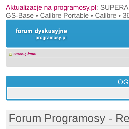
Aktualizacje na programosy.pl
:
SUPERAn
GS-Base
•
Calibre Portable
•
Calibre
•
36
Strona główna
OG
Forum Programosy - Rej