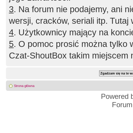
3
. Na forum nie podajemy, ani nie 
wersji, cracków, seriali itp. Tuta
4
. Użytkownicy mający na konci
5
. O pomoc prosić można tylko 
Czat-ShoutBox takim miejscem ni
Strona główna
Powered 
Forum