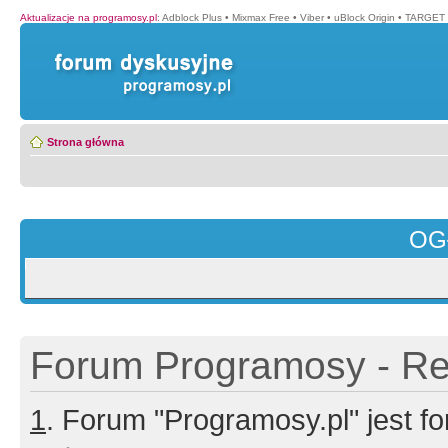
Aktualizacje na programosy.pl
:
Adblock Plus
•
Mixmax Free
•
Viber
•
uBlock Origin
•
TARGET 
Strona główna
OG
Forum Programosy - Rej
1
. Forum "Programosy.pl" jest 