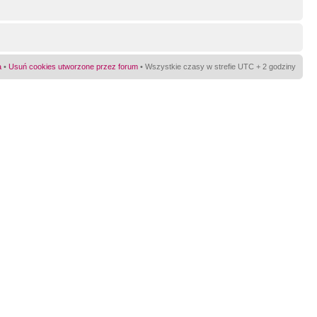
a
•
Usuń cookies utworzone przez forum
• Wszystkie czasy w strefie UTC + 2 godziny