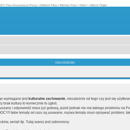
isPC Free Anonymous Proxy
•
Adblock Plus
•
Mixmax Free
•
Viber
•
uBlock Origin
OGŁOSZENIE:
ego wymagane jest
kulturalne zachowanie
, niezależnie od tego czy jest się użytko
brak kultury to koniecznie to zgłoś.
poruszany i odpowiedź masz już gotową, jeżeli jednak nie ma takiego problemu na F
Y!! takie tematy od razu są usuwane, nazwa tematu musi opisywać problem, tak
acków, seriali itp. Tutaj warez jest zabroniony.