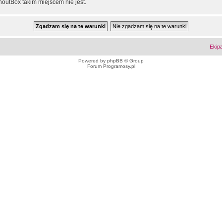
outBox takim miejscem nie jest.
Ekip
Powered by
phpBB
© Group
Forum Programosy.pl