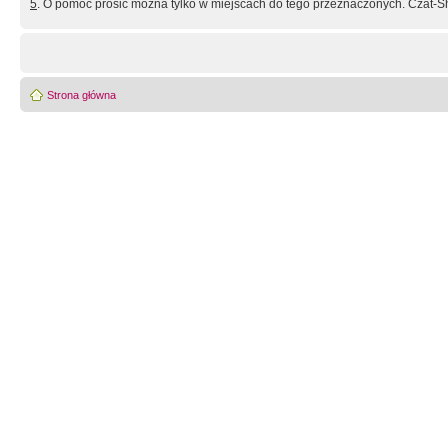
5
. O pomoc prosić można tylko w miejscach do tego przeznaczonych. Czat-Sh
Strona główna