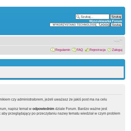
Wyszukiwarka Forum
Regulamin
FAQ
Rejestracja
Zaloguj
wnikiem czy administratorem, jeżeli uważasz że jakiś post ma na celu
orum, napisz temat w
odpowiednim
dziale Forum. Bardzo ważne jest
 aby przeglądający po przeczytaniu nazwy tematu wiedział w czym problem