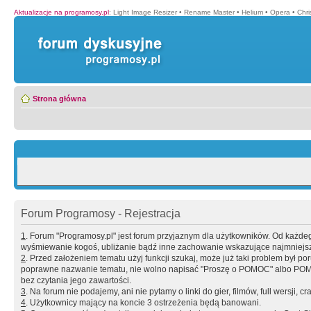
Aktualizacje na programosy.pl
:
Light Image Resizer
•
Rename Master
•
Helium
•
Opera
•
Chr
Strona główna
Forum Programosy - Rejestracja
1
. Forum "Programosy.pl" jest forum przyjaznym dla użytkowników. Od każd
wyśmiewanie kogoś, ubliżanie bądź inne zachowanie wskazujące najmniejszy 
2
. Przed założeniem tematu użyj funkcji szukaj, może już taki problem był 
poprawne nazwanie tematu, nie wolno napisać "Proszę o POMOC" albo POMOC
bez czytania jego zawartości.
3
. Na forum nie podajemy, ani nie pytamy o linki do gier, filmów, full wersji, cr
4
. Użytkownicy mający na koncie 3 ostrzeżenia będą banowani.