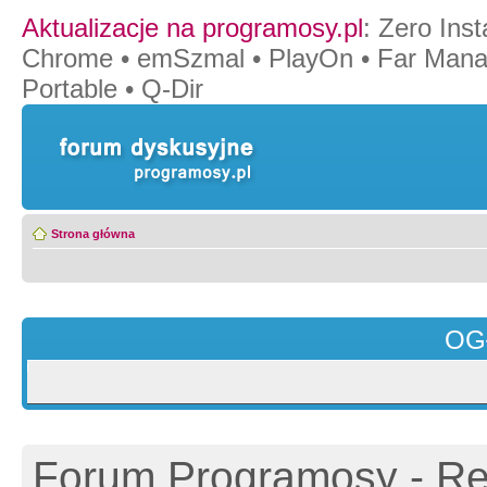
Aktualizacje na programosy.pl
:
Zero Insta
Chrome
•
emSzmal
•
PlayOn
•
Far Mana
Portable
•
Q-Dir
Strona główna
OG
Forum Programosy - Rej