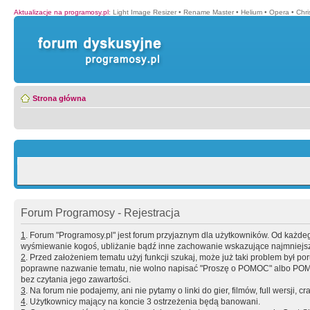
Aktualizacje na programosy.pl
:
Light Image Resizer
•
Rename Master
•
Helium
•
Opera
•
Chr
Strona główna
Forum Programosy - Rejestracja
1
. Forum "Programosy.pl" jest forum przyjaznym dla użytkowników. Od każd
wyśmiewanie kogoś, ubliżanie bądź inne zachowanie wskazujące najmniejszy 
2
. Przed założeniem tematu użyj funkcji szukaj, może już taki problem był 
poprawne nazwanie tematu, nie wolno napisać "Proszę o POMOC" albo POMOC
bez czytania jego zawartości.
3
. Na forum nie podajemy, ani nie pytamy o linki do gier, filmów, full wersji, cr
4
. Użytkownicy mający na koncie 3 ostrzeżenia będą banowani.