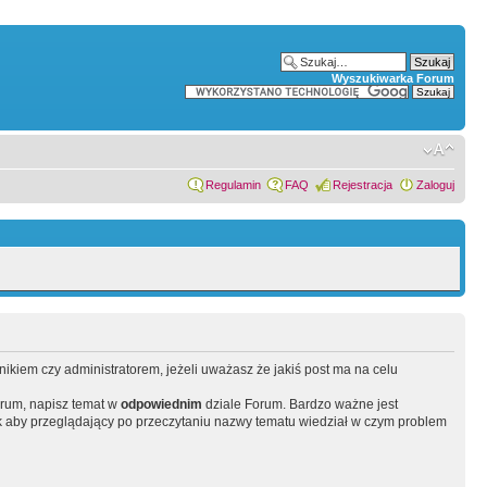
Wyszukiwarka Forum
Regulamin
FAQ
Rejestracja
Zaloguj
wnikiem czy administratorem, jeżeli uważasz że jakiś post ma na celu
orum, napisz temat w
odpowiednim
dziale Forum. Bardzo ważne jest
 aby przeglądający po przeczytaniu nazwy tematu wiedział w czym problem