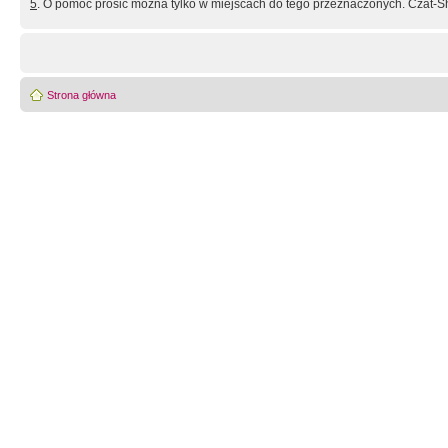
5
. O pomoc prosić można tylko w miejscach do tego przeznaczonych. Czat-Sh
Strona główna