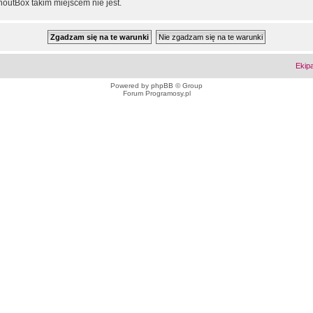
outBox takim miejscem nie jest.
Ekip
Powered by
phpBB
© Group
Forum Programosy.pl