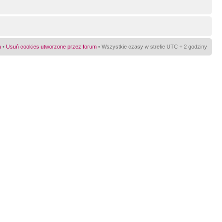
a
•
Usuń cookies utworzone przez forum
• Wszystkie czasy w strefie UTC + 2 godziny