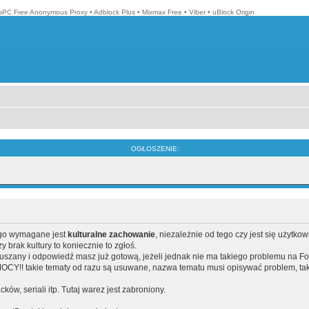
isPC Free Anonymous Proxy
•
Adblock Plus
•
Mixmax Free
•
Viber
•
uBlock Origin
OGŁOSZENIE:
ego wymagane jest
kulturalne zachowanie
, niezależnie od tego czy jest się użytko
brak kultury to koniecznie to zgłoś.
poruszany i odpowiedź masz już gotową, jeżeli jednak nie ma takiego problemu na F
Y!! takie tematy od razu są usuwane, nazwa tematu musi opisywać problem, tak
acków, seriali itp. Tutaj warez jest zabroniony.