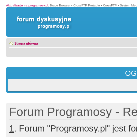
Aktualizacje na programosy.pl
:
Brave Browser
•
CrossFTP Portable
•
CrossFTP
•
System Mec
Strona główna
OG
Forum Programosy - Rej
1
. Forum "Programosy.pl" jest 