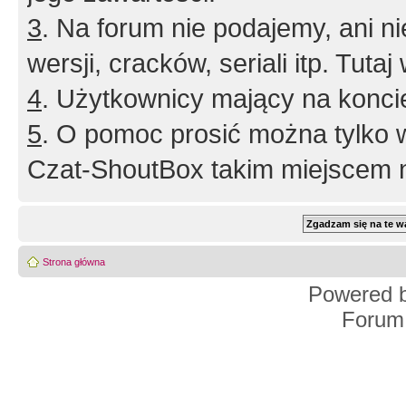
3
. Na forum nie podajemy, ani nie 
wersji, cracków, seriali itp. Tuta
4
. Użytkownicy mający na konci
5
. O pomoc prosić można tylko 
Czat-ShoutBox takim miejscem ni
Strona główna
Powered 
Forum