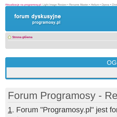
Aktualizacje na programosy.pl
:
Light Image Resizer
•
Rename Master
•
Helium
•
Opera
•
Chr
Strona główna
OG
Forum Programosy - Rej
1
. Forum "Programosy.pl" jest 