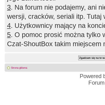
3
. Na forum nie podajemy, ani nie 
wersji, cracków, seriali itp. Tuta
4
. Użytkownicy mający na konci
5
. O pomoc prosić można tylko 
Czat-ShoutBox takim miejscem ni
Strona główna
Powered 
Forum