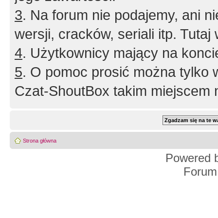
3
. Na forum nie podajemy, ani nie 
wersji, cracków, seriali itp. Tuta
4
. Użytkownicy mający na konci
5
. O pomoc prosić można tylko 
Czat-ShoutBox takim miejscem ni
Strona główna
Powered 
Forum