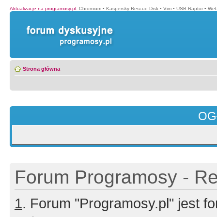
Aktualizacje na programosy.pl
:
Chromium
•
Kaspersky Rescue Disk
•
Vim
•
USB Raptor
•
Web
Strona główna
OG
Forum Programosy - Rej
1
. Forum "Programosy.pl" jest 