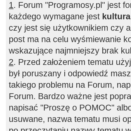
1
. Forum "Programosy.pl" jest 
każdego wymagane jest
kultur
czy jest się użytkownikiem czy a
post ma na celu wyśmiewanie ko
wskazujące najmniejszy brak kult
2
. Przed założeniem tematu użyj 
był poruszany i odpowiedź masz 
takiego problemu na Forum, nap
Forum. Bardzo ważne jest popra
napisać "Proszę o POMOC" albo
usuwane, nazwa tematu musi opi
po przeczytaniu nazwy tematu w