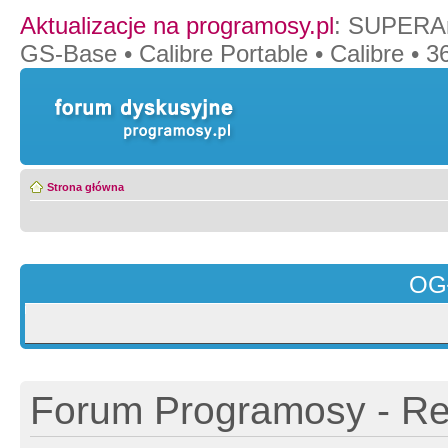
Aktualizacje na programosy.pl
:
SUPERAn
GS-Base
•
Calibre Portable
•
Calibre
•
36
Strona główna
OG
Forum Programosy - Rej