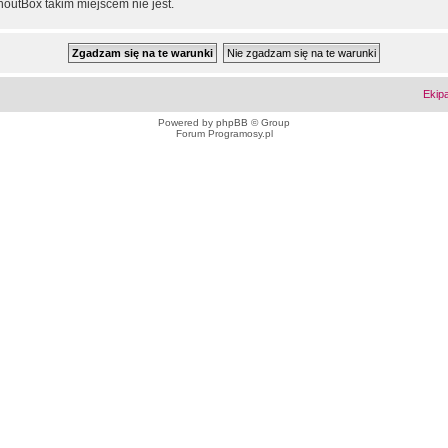
outBox takim miejscem nie jest.
Ekip
Powered by
phpBB
© Group
Forum Programosy.pl