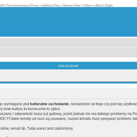
isPC Free Anonymous Proxy
•
Adblock Plus
•
Mixmax Free
•
Viber
•
uBlock Origin
OGŁOSZENIE:
ego wymagane jest
kulturalne zachowanie
, niezależnie od tego czy jest się użytko
brak kultury to koniecznie to zgłoś.
poruszany i odpowiedź masz już gotową, jeżeli jednak nie ma takiego problemu na F
Y!! takie tematy od razu są usuwane, nazwa tematu musi opisywać problem, tak
acków, seriali itp. Tutaj warez jest zabroniony.