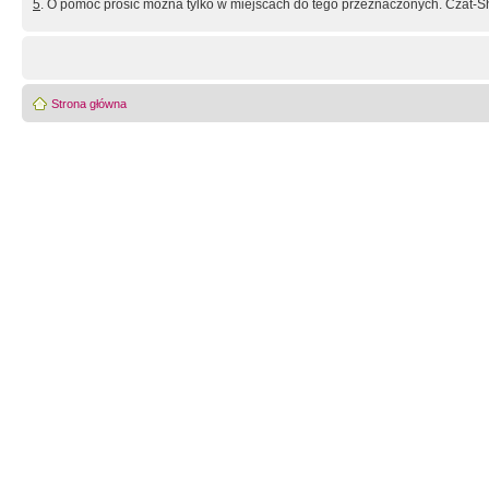
5
. O pomoc prosić można tylko w miejscach do tego przeznaczonych. Czat-Sh
Strona główna