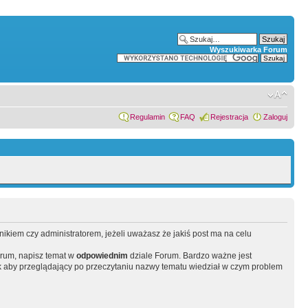
Wyszukiwarka Forum
Regulamin
FAQ
Rejestracja
Zaloguj
wnikiem czy administratorem, jeżeli uważasz że jakiś post ma na celu
orum, napisz temat w
odpowiednim
dziale Forum. Bardzo ważne jest
 aby przeglądający po przeczytaniu nazwy tematu wiedział w czym problem