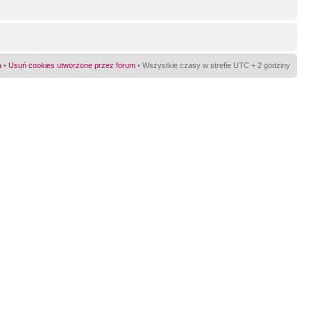
a
•
Usuń cookies utworzone przez forum
• Wszystkie czasy w strefie UTC + 2 godziny