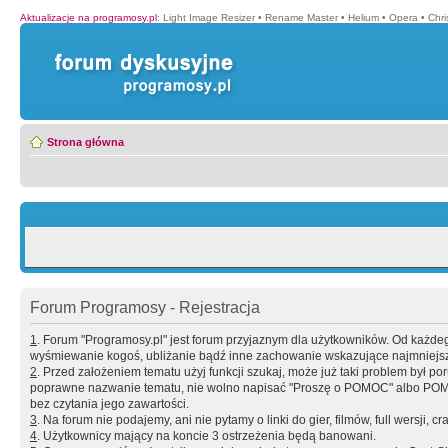
Aktualizacje na programosy.pl
:
Light Image Resizer
•
Rename Master
•
Helium
•
Opera
•
Chr
Strona główna
Forum Programosy - Rejestracja
1
. Forum "Programosy.pl" jest forum przyjaznym dla użytkowników. Od każd
wyśmiewanie kogoś, ubliżanie bądź inne zachowanie wskazujące najmniejszy 
2
. Przed założeniem tematu użyj funkcji szukaj, może już taki problem był 
poprawne nazwanie tematu, nie wolno napisać "Proszę o POMOC" albo POMOC
bez czytania jego zawartości.
3
. Na forum nie podajemy, ani nie pytamy o linki do gier, filmów, full wersji, cr
4
. Użytkownicy mający na koncie 3 ostrzeżenia będą banowani.