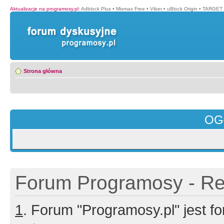
Aktualizacje na programosy.pl
:
Adblock Plus
•
Mixmax Free
•
Viber
•
uBlock Origin
•
TARGET 
Strona główna
OG
Forum Programosy - Rej
1
. Forum "Programosy.pl" jest 