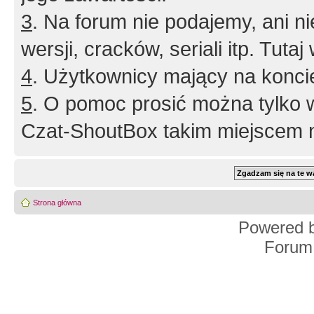
3
. Na forum nie podajemy, ani nie 
wersji, cracków, seriali itp. Tuta
4
. Użytkownicy mający na konci
5
. O pomoc prosić można tylko 
Czat-ShoutBox takim miejscem ni
Strona główna
Powered 
Forum