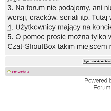
3
. Na forum nie podajemy, ani nie 
wersji, cracków, seriali itp. Tuta
4
. Użytkownicy mający na konci
5
. O pomoc prosić można tylko 
Czat-ShoutBox takim miejscem ni
Strona główna
Powered 
Forum