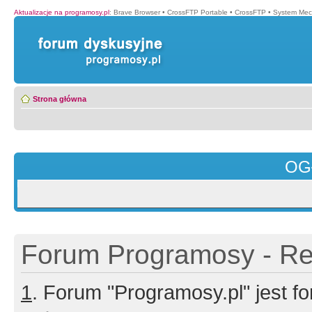
Aktualizacje na programosy.pl
:
Brave Browser
•
CrossFTP Portable
•
CrossFTP
•
System Mec
Strona główna
OG
Forum Programosy - Rej
1
. Forum "Programosy.pl" jest 