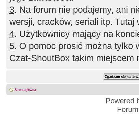
3
. Na forum nie podajemy, ani nie 
wersji, cracków, seriali itp. Tuta
4
. Użytkownicy mający na konci
5
. O pomoc prosić można tylko 
Czat-ShoutBox takim miejscem ni
Strona główna
Powered 
Forum