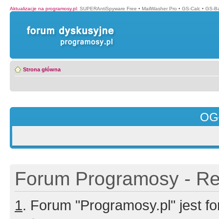
Aktualizacje na programosy.pl
:
SUPERAntiSpyware Free
•
MailWasher Pro
•
GS-Calc
•
GS-B
Strona główna
OG
Forum Programosy - Rej
1
. Forum "Programosy.pl" jest 