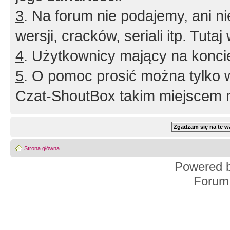
3
. Na forum nie podajemy, ani nie 
wersji, cracków, seriali itp. Tuta
4
. Użytkownicy mający na konci
5
. O pomoc prosić można tylko 
Czat-ShoutBox takim miejscem ni
Strona główna
Powered 
Forum