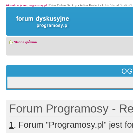
Aktualizacje na programosy.pl
:
IDrive Online Backup
•
Adlice Protect
•
Anki
•
Visual Studio C
Strona główna
OG
Forum Programosy - Rej
1
. Forum "Programosy.pl" jest 