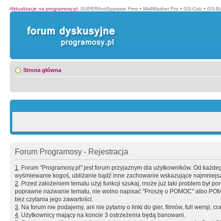
Aktualizacje na programosy.pl
:
SUPERAntiSpyware Free
•
MailWasher Pro
•
GS-Calc
•
GS-B
Strona główna
Forum Programosy - Rejestracja
1
. Forum "Programosy.pl" jest forum przyjaznym dla użytkowników. Od każd
wyśmiewanie kogoś, ubliżanie bądź inne zachowanie wskazujące najmniejszy 
2
. Przed założeniem tematu użyj funkcji szukaj, może już taki problem był 
poprawne nazwanie tematu, nie wolno napisać "Proszę o POMOC" albo POMOC
bez czytania jego zawartości.
3
. Na forum nie podajemy, ani nie pytamy o linki do gier, filmów, full wersji, cr
4
. Użytkownicy mający na koncie 3 ostrzeżenia będą banowani.