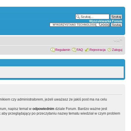
Wyszukiwarka Forum
Regulamin
FAQ
Rejestracja
Zaloguj
wnikiem czy administratorem, jeżeli uważasz że jakiś post ma na celu
orum, napisz temat w
odpowiednim
dziale Forum. Bardzo ważne jest
 aby przeglądający po przeczytaniu nazwy tematu wiedział w czym problem