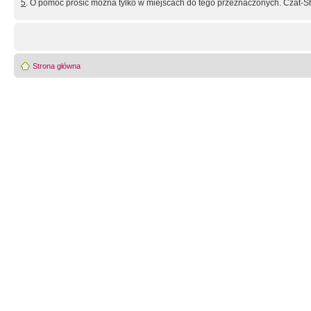
5
. O pomoc prosić można tylko w miejscach do tego przeznaczonych. Czat-Sh
Strona główna