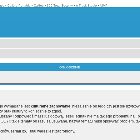
ase
•
Calibre Portable
•
Calibre
•
360 Total Security
•
n-Track Studio
•
AIMP
OGŁOSZENIE:
ego wymagane jest
kulturalne zachowanie
, niezależnie od tego czy jest się użytko
brak kultury to koniecznie to zgłoś.
poruszany i odpowiedź masz już gotową, jeżeli jednak nie ma takiego problemu na F
Y!! takie tematy od razu są usuwane, nazwa tematu musi opisywać problem, tak
acków, seriali itp. Tutaj warez jest zabroniony.