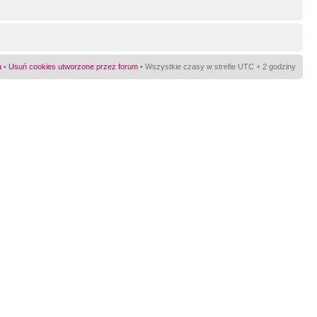
a
•
Usuń cookies utworzone przez forum
• Wszystkie czasy w strefie UTC + 2 godziny