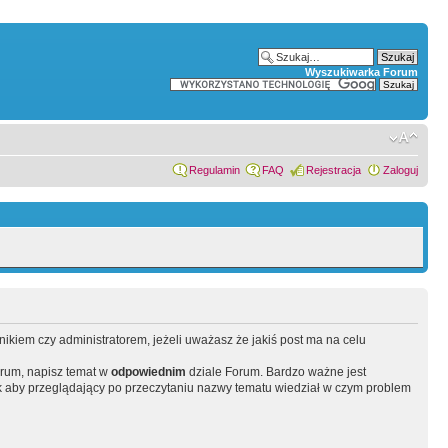
Wyszukiwarka Forum
Regulamin
FAQ
Rejestracja
Zaloguj
wnikiem czy administratorem, jeżeli uważasz że jakiś post ma na celu
orum, napisz temat w
odpowiednim
dziale Forum. Bardzo ważne jest
 aby przeglądający po przeczytaniu nazwy tematu wiedział w czym problem