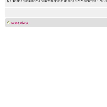
5
. O pomoc prosić można tylko w miejscach do tego przeznaczonych. Czat-Sh
Strona główna