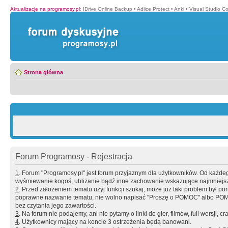
Aktualizacje na programosy.pl
:
IDrive Online Backup
•
Adlice Protect
•
Anki
•
Visual Studio C
Strona główna
Forum Programosy - Rejestracja
1
. Forum "Programosy.pl" jest forum przyjaznym dla użytkowników. Od każd
wyśmiewanie kogoś, ubliżanie bądź inne zachowanie wskazujące najmniejszy 
2
. Przed założeniem tematu użyj funkcji szukaj, może już taki problem był 
poprawne nazwanie tematu, nie wolno napisać "Proszę o POMOC" albo POMOC
bez czytania jego zawartości.
3
. Na forum nie podajemy, ani nie pytamy o linki do gier, filmów, full wersji, cr
4
. Użytkownicy mający na koncie 3 ostrzeżenia będą banowani.