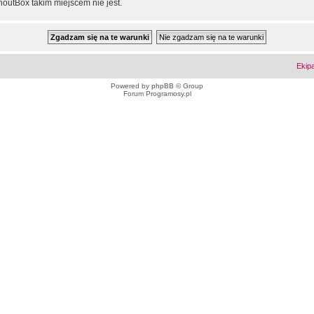
outBox takim miejscem nie jest.
Ekip
Powered by
phpBB
© Group
Forum Programosy.pl