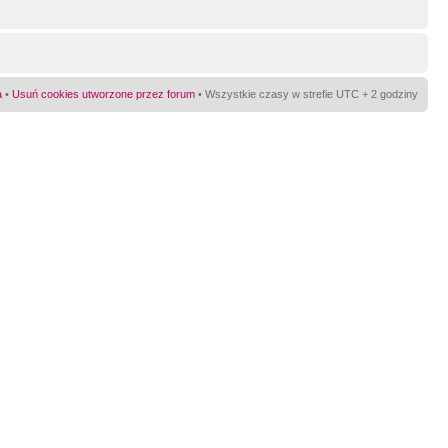
a
•
Usuń cookies utworzone przez forum
• Wszystkie czasy w strefie UTC + 2 godziny