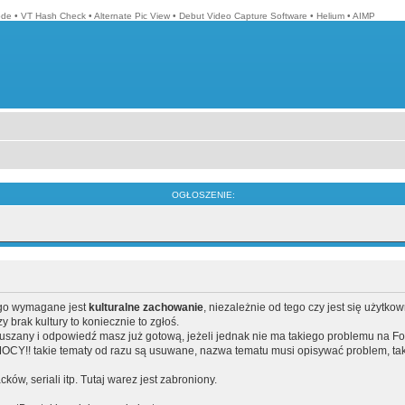
ode
•
VT Hash Check
•
Alternate Pic View
•
Debut Video Capture Software
•
Helium
•
AIMP
OGŁOSZENIE:
ego wymagane jest
kulturalne zachowanie
, niezależnie od tego czy jest się użytko
brak kultury to koniecznie to zgłoś.
poruszany i odpowiedź masz już gotową, jeżeli jednak nie ma takiego problemu na F
Y!! takie tematy od razu są usuwane, nazwa tematu musi opisywać problem, tak
acków, seriali itp. Tutaj warez jest zabroniony.