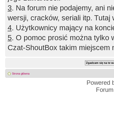
3
. Na forum nie podajemy, ani nie 
wersji, cracków, seriali itp. Tuta
4
. Użytkownicy mający na konci
5
. O pomoc prosić można tylko 
Czat-ShoutBox takim miejscem ni
Strona główna
Powered 
Forum