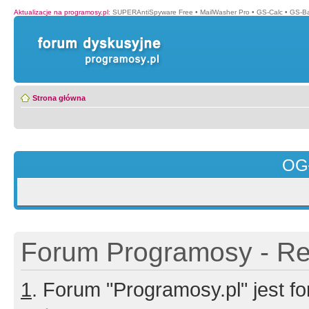
Aktualizacje na programosy.pl
:
SUPERAntiSpyware Free
•
MailWasher Pro
•
GS-Calc
•
GS-B
Strona główna
OG
Forum Programosy - Rej
1
. Forum "Programosy.pl" jest 