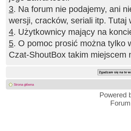
3
. Na forum nie podajemy, ani nie 
wersji, cracków, seriali itp. Tuta
4
. Użytkownicy mający na konci
5
. O pomoc prosić można tylko 
Czat-ShoutBox takim miejscem ni
Strona główna
Powered 
Forum