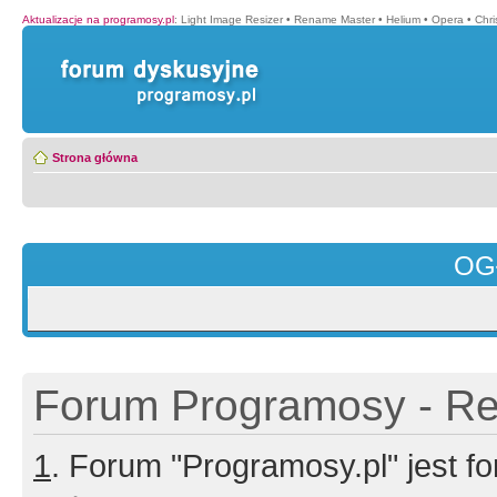
Aktualizacje na programosy.pl
:
Light Image Resizer
•
Rename Master
•
Helium
•
Opera
•
Chr
Strona główna
OG
Forum Programosy - Rej
1
. Forum "Programosy.pl" jest 