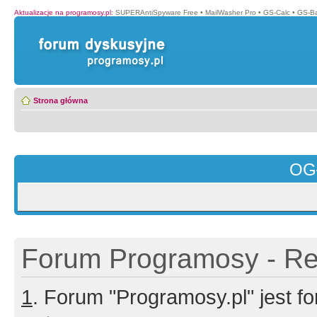
Aktualizacje na programosy.pl
:
SUPERAntiSpyware Free
•
MailWasher Pro
•
GS-Calc
•
GS-B
Strona główna
OG
Forum Programosy - Rej
1
. Forum "Programosy.pl" jest 