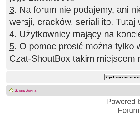
3
. Na forum nie podajemy, ani nie 
wersji, cracków, seriali itp. Tuta
4
. Użytkownicy mający na konci
5
. O pomoc prosić można tylko 
Czat-ShoutBox takim miejscem ni
Strona główna
Powered 
Forum