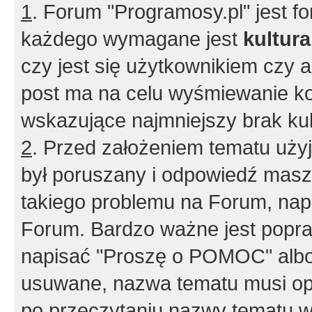
1
. Forum "Programosy.pl" jest 
każdego wymagane jest
kultur
czy jest się użytkownikiem czy a
post ma na celu wyśmiewanie ko
wskazujące najmniejszy brak kult
2
. Przed założeniem tematu użyj 
był poruszany i odpowiedź masz 
takiego problemu na Forum, nap
Forum. Bardzo ważne jest popra
napisać "Proszę o POMOC" albo
usuwane, nazwa tematu musi opi
po przeczytaniu nazwy tematu w