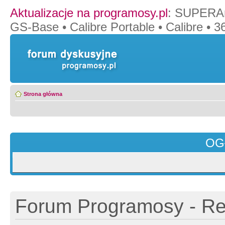
Aktualizacje na programosy.pl
:
SUPERAn
GS-Base
•
Calibre Portable
•
Calibre
•
36
Strona główna
OG
Forum Programosy - Rej