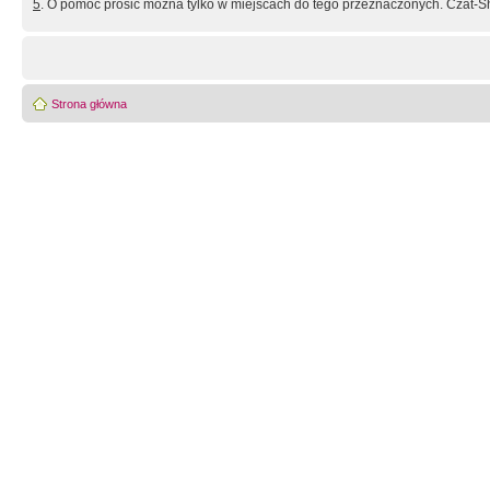
5
. O pomoc prosić można tylko w miejscach do tego przeznaczonych. Czat-Sh
Strona główna