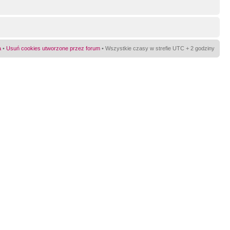
a
•
Usuń cookies utworzone przez forum
• Wszystkie czasy w strefie UTC + 2 godziny