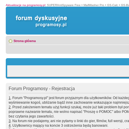
Aktualizacje na programosy.pl
:
SUPERAntiSpyware Free
•
MailWasher Pro
•
GS-Calc
•
GS-B
Strona główna
Forum Programosy - Rejestracja
1
. Forum "Programosy.pl" jest forum przyjaznym dla użytkowników. Od każd
wyśmiewanie kogoś, ubliżanie bądź inne zachowanie wskazujące najmniejszy 
2
. Przed założeniem tematu użyj funkcji szukaj, może już taki problem był 
poprawne nazwanie tematu, nie wolno napisać "Proszę o POMOC" albo POMOC
bez czytania jego zawartości.
3
. Na forum nie podajemy, ani nie pytamy o linki do gier, filmów, full wersji, cr
4
. Użytkownicy mający na koncie 3 ostrzeżenia będą banowani.