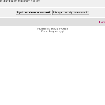
outBox takim miejscem nie jest.
Ekip
Powered by
phpBB
© Group
Forum Programosy.pl