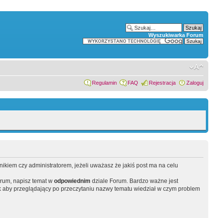
Wyszukiwarka Forum
Regulamin
FAQ
Rejestracja
Zaloguj
wnikiem czy administratorem, jeżeli uważasz że jakiś post ma na celu
orum, napisz temat w
odpowiednim
dziale Forum. Bardzo ważne jest
 aby przeglądający po przeczytaniu nazwy tematu wiedział w czym problem