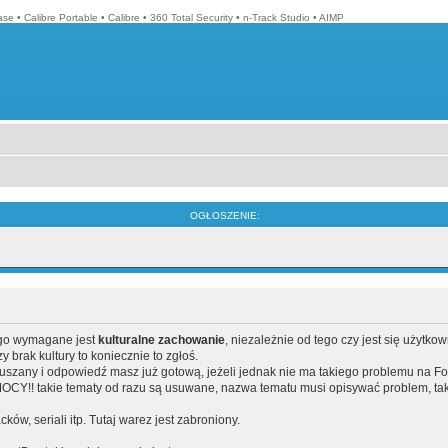
ase
•
Calibre Portable
•
Calibre
•
360 Total Security
•
n-Track Studio
•
AIMP
OGŁOSZENIE:
ego wymagane jest
kulturalne zachowanie
, niezależnie od tego czy jest się użytko
brak kultury to koniecznie to zgłoś.
poruszany i odpowiedź masz już gotową, jeżeli jednak nie ma takiego problemu na F
Y!! takie tematy od razu są usuwane, nazwa tematu musi opisywać problem, tak
acków, seriali itp. Tutaj warez jest zabroniony.