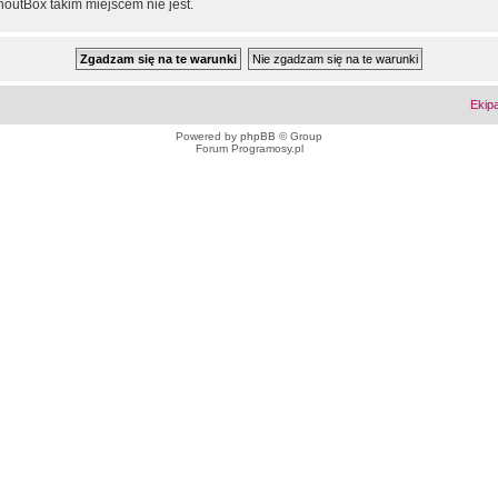
outBox takim miejscem nie jest.
Ekip
Powered by
phpBB
© Group
Forum Programosy.pl