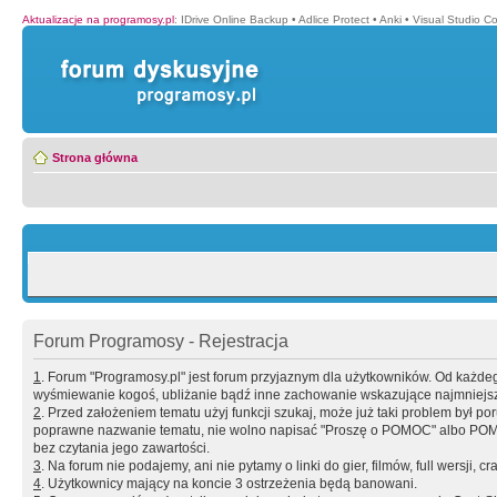
Aktualizacje na programosy.pl
:
IDrive Online Backup
•
Adlice Protect
•
Anki
•
Visual Studio C
Strona główna
Forum Programosy - Rejestracja
1
. Forum "Programosy.pl" jest forum przyjaznym dla użytkowników. Od każd
wyśmiewanie kogoś, ubliżanie bądź inne zachowanie wskazujące najmniejszy 
2
. Przed założeniem tematu użyj funkcji szukaj, może już taki problem był 
poprawne nazwanie tematu, nie wolno napisać "Proszę o POMOC" albo POMOC
bez czytania jego zawartości.
3
. Na forum nie podajemy, ani nie pytamy o linki do gier, filmów, full wersji, cr
4
. Użytkownicy mający na koncie 3 ostrzeżenia będą banowani.