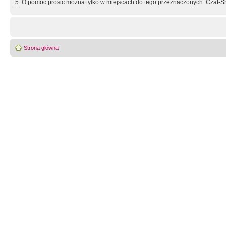
5
. O pomoc prosić można tylko w miejscach do tego przeznaczonych. Czat-Sh
Strona główna