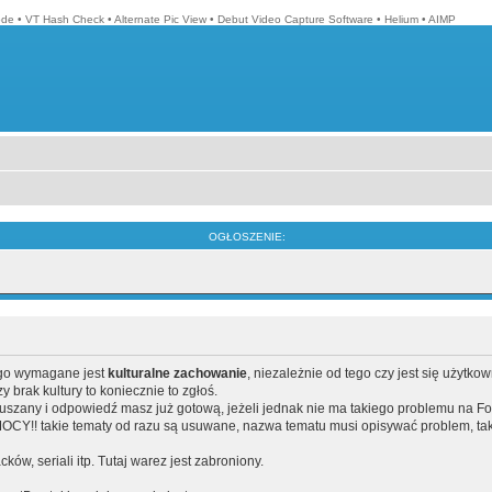
ode
•
VT Hash Check
•
Alternate Pic View
•
Debut Video Capture Software
•
Helium
•
AIMP
OGŁOSZENIE:
ego wymagane jest
kulturalne zachowanie
, niezależnie od tego czy jest się użytko
brak kultury to koniecznie to zgłoś.
poruszany i odpowiedź masz już gotową, jeżeli jednak nie ma takiego problemu na F
Y!! takie tematy od razu są usuwane, nazwa tematu musi opisywać problem, tak
acków, seriali itp. Tutaj warez jest zabroniony.