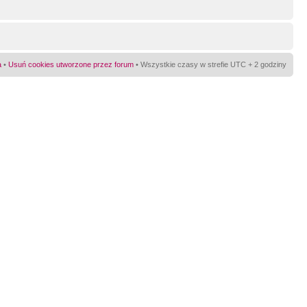
a
•
Usuń cookies utworzone przez forum
• Wszystkie czasy w strefie UTC + 2 godziny