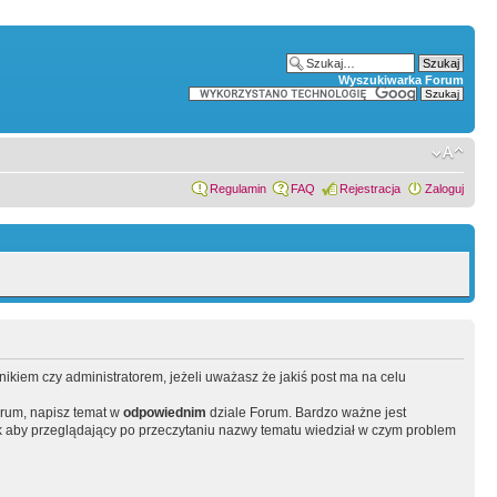
Wyszukiwarka Forum
Regulamin
FAQ
Rejestracja
Zaloguj
wnikiem czy administratorem, jeżeli uważasz że jakiś post ma na celu
orum, napisz temat w
odpowiednim
dziale Forum. Bardzo ważne jest
 aby przeglądający po przeczytaniu nazwy tematu wiedział w czym problem