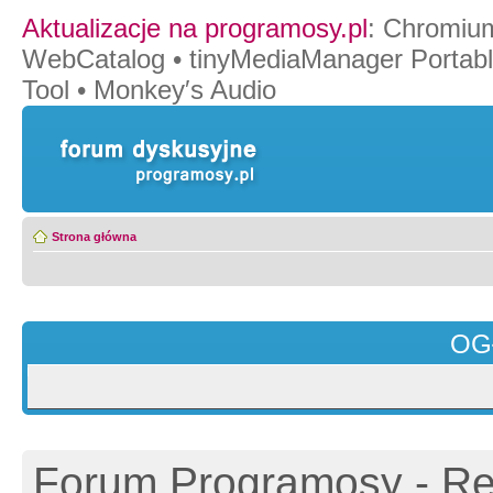
Aktualizacje na programosy.pl
:
Chromiu
WebCatalog
•
tinyMediaManager Portab
Tool
•
Monkey′s Audio
Strona główna
OG
Forum Programosy - Rej