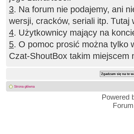
3
. Na forum nie podajemy, ani nie 
wersji, cracków, seriali itp. Tuta
4
. Użytkownicy mający na konci
5
. O pomoc prosić można tylko 
Czat-ShoutBox takim miejscem ni
Strona główna
Powered 
Forum