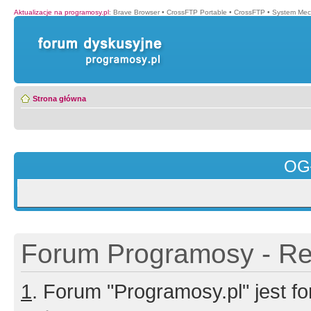
Aktualizacje na programosy.pl
:
Brave Browser
•
CrossFTP Portable
•
CrossFTP
•
System Mec
Strona główna
OG
Forum Programosy - Rej
1
. Forum "Programosy.pl" jest 