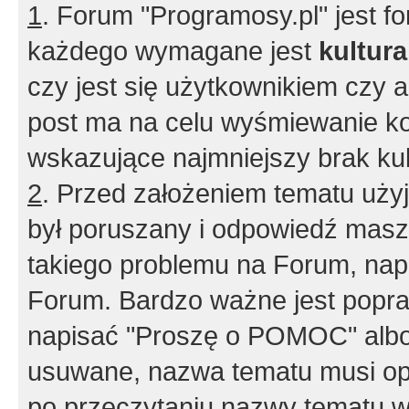
1
. Forum "Programosy.pl" jest 
każdego wymagane jest
kultur
czy jest się użytkownikiem czy a
post ma na celu wyśmiewanie ko
wskazujące najmniejszy brak kult
2
. Przed założeniem tematu użyj 
był poruszany i odpowiedź masz 
takiego problemu na Forum, nap
Forum. Bardzo ważne jest popra
napisać "Proszę o POMOC" albo
usuwane, nazwa tematu musi opi
po przeczytaniu nazwy tematu w