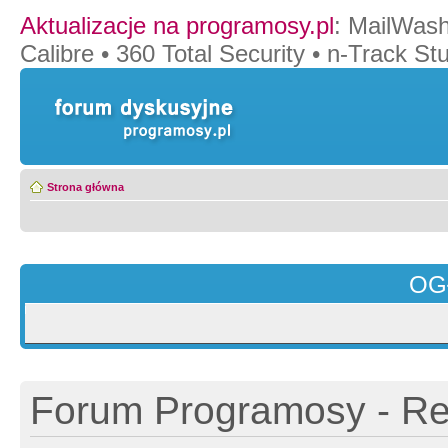
Aktualizacje na programosy.pl
:
MailWash
Calibre
•
360 Total Security
•
n-Track Stu
Strona główna
OG
Forum Programosy - Rej