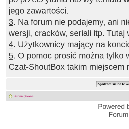
jego zawartości.
3
. Na forum nie podajemy, ani nie 
wersji, cracków, seriali itp. Tuta
4
. Użytkownicy mający na konci
5
. O pomoc prosić można tylko 
Czat-ShoutBox takim miejscem ni
Strona główna
Powered 
Forum