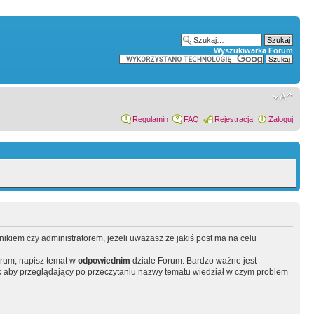
Wyszukiwarka Forum
Regulamin
FAQ
Rejestracja
Zaloguj
wnikiem czy administratorem, jeżeli uważasz że jakiś post ma na celu
orum, napisz temat w
odpowiednim
dziale Forum. Bardzo ważne jest
 aby przeglądający po przeczytaniu nazwy tematu wiedział w czym problem