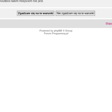
outBox takim miejscem nie jest.
Ekip
Powered by
phpBB
© Group
Forum Programosy.pl