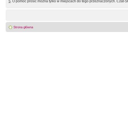
5
. O pomoc prosić można tylko w miejscach do tego przeznaczonych. Czat-Sh
Strona główna