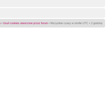
a
•
Usuń cookies utworzone przez forum
• Wszystkie czasy w strefie UTC + 2 godziny