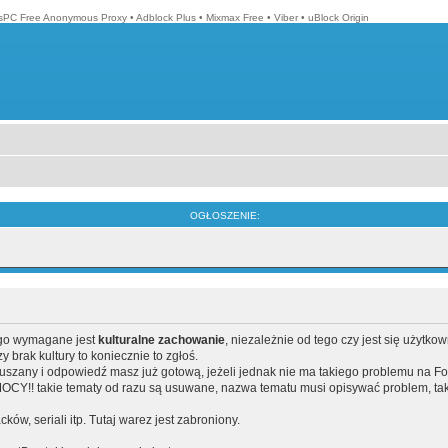
isPC Free Anonymous Proxy
•
Adblock Plus
•
Mixmax Free
•
Viber
•
uBlock Origin
OGŁOSZENIE:
ego wymagane jest
kulturalne zachowanie
, niezależnie od tego czy jest się użytko
brak kultury to koniecznie to zgłoś.
poruszany i odpowiedź masz już gotową, jeżeli jednak nie ma takiego problemu na F
Y!! takie tematy od razu są usuwane, nazwa tematu musi opisywać problem, tak
acków, seriali itp. Tutaj warez jest zabroniony.