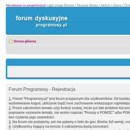
Aktualizacje na programosy.pl
:
Light Image Resizer
•
Rename Master
•
Helium
•
Opera
•
Chr
Strona główna
Forum Programosy - Rejestracja
1
. Forum "Programosy.pl" jest forum przyjaznym dla użytkowników. Od każd
wyśmiewanie kogoś, ubliżanie bądź inne zachowanie wskazujące najmniejszy 
2
. Przed założeniem tematu użyj funkcji szukaj, może już taki problem był 
poprawne nazwanie tematu, nie wolno napisać "Proszę o POMOC" albo POMOC
bez czytania jego zawartości.
3
. Na forum nie podajemy, ani nie pytamy o linki do gier, filmów, full wersji, cr
4
. Użytkownicy mający na koncie 3 ostrzeżenia będą banowani.