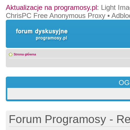
Aktualizacje na programosy.pl
:
Light Ima
ChrisPC Free Anonymous Proxy
•
Adblo
Strona główna
OG
Forum Programosy - Rej