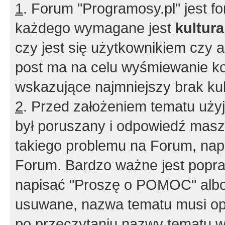
1
. Forum "Programosy.pl" jest 
każdego wymagane jest
kultur
czy jest się użytkownikiem czy a
post ma na celu wyśmiewanie ko
wskazujące najmniejszy brak kult
2
. Przed założeniem tematu użyj 
był poruszany i odpowiedź masz 
takiego problemu na Forum, nap
Forum. Bardzo ważne jest popra
napisać "Proszę o POMOC" albo
usuwane, nazwa tematu musi opi
po przeczytaniu nazwy tematu w