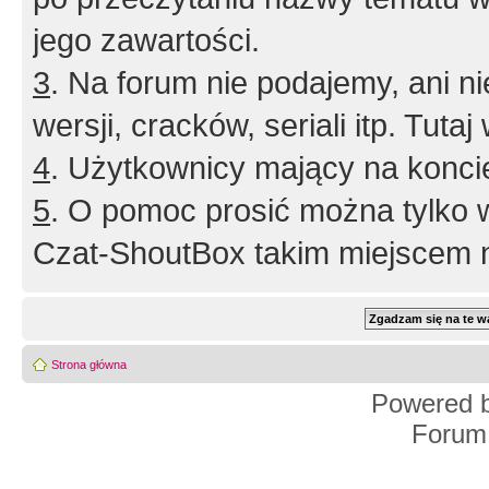
jego zawartości.
3
. Na forum nie podajemy, ani nie 
wersji, cracków, seriali itp. Tuta
4
. Użytkownicy mający na konci
5
. O pomoc prosić można tylko 
Czat-ShoutBox takim miejscem ni
Strona główna
Powered 
Forum